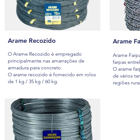
Arame Recozido
Arame F
O Arame Recozido é empregado
Arame Farp
principalmente nas amarrações de
farpas entre
armadura para concreto.
O arame far
O arame recozido é fornecido em rolos
de vários t
de 1 kg / 35 kg / 60 kg.
regiões rura