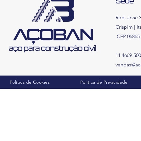
Sede
Rod. José S
Crispim | I
CEP 06865
11 4669-50
vendas@ac
Política de Cookies
Política de Privacidade